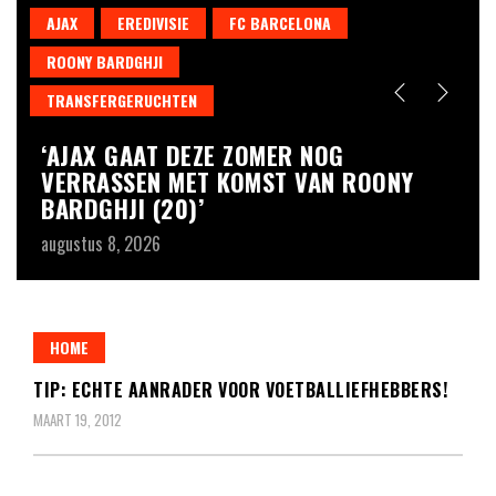
AJAX
EREDIVISIE
FC BARCELONA
ROONY BARDGHJI
TRANSFERGERUCHTEN
A
‘AJAX GAAT DEZE ZOMER NOG
J
VERRASSEN MET KOMST VAN ROONY
A
BARDGHJI (20)’
R
augustus 8, 2026
au
HOME
TIP: ECHTE AANRADER VOOR VOETBALLIEFHEBBERS!
MAART 19, 2012