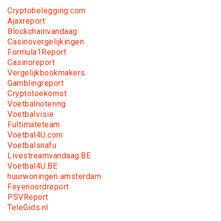
Cryptobelegging.com
Ajaxreport
Blockchainvandaag
Casinovergelijkingen
Formula1Report
Casinoreport
Vergelijkbookmakers
Gamblingreport
Cryptotoekomst
Voetbalnotering
Voetbalvisie
Fultimateteam
Voetbal4U.com
Voetbalsnafu
Livestreamvandaag.BE
Voetbal4U.BE
huurwoningen amsterdam
Feyenoordreport
PSVReport
TeleGids.nl