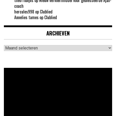
theo robijns
op
Nieuw vervoermiddel voor geblesseerde Ajax-
coach
hercules998
op
Clublied
Annelies tames
op
Clublied
ARCHIEVEN
Archieven
Videospeler