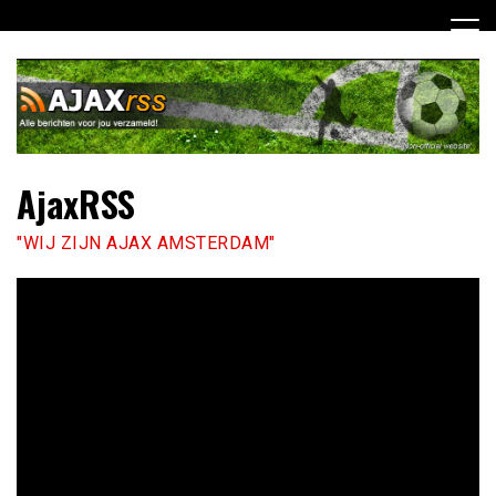
Ga
naar
de
inhoud
AjaxRSS
"WIJ ZIJN AJAX AMSTERDAM"