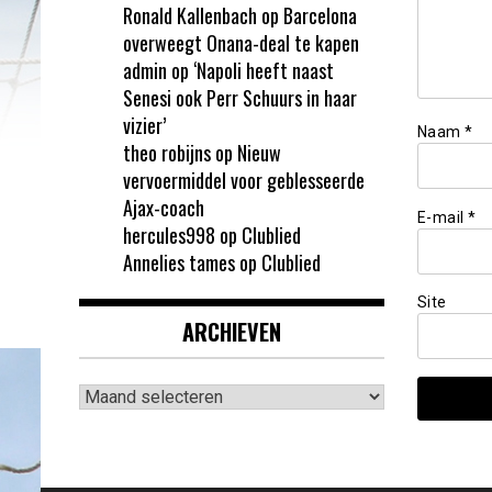
Ronald Kallenbach
op
Barcelona
overweegt Onana-deal te kapen
admin
op
‘Napoli heeft naast
Senesi ook Perr Schuurs in haar
vizier’
Naam
*
theo robijns
op
Nieuw
vervoermiddel voor geblesseerde
Ajax-coach
E-mail
*
hercules998
op
Clublied
Annelies tames
op
Clublied
Site
ARCHIEVEN
Archieven