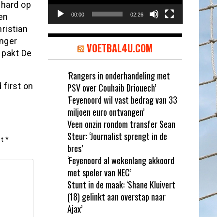
 hard op
en
00:00
02:26
ristian
nger
VOETBAL4U.COM
 pakt De
‘Rangers in onderhandeling met
first on
PSV over Couhaib Driouech’
‘Feyenoord wil vast bedrag van 33
miljoen euro ontvangen’
Veen onzin rondom transfer Sean
Steur: ‘Journalist sprengt in de
et
*
bres’
‘Feyenoord al wekenlang akkoord
met speler van NEC’
Stunt in de maak: ‘Shane Kluivert
(18) gelinkt aan overstap naar
Ajax’