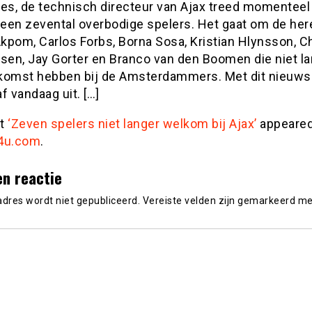
oes, de technisch directeur van Ajax treed momenteel
g een zevental overbodige spelers. Het gaat om de her
pom, Carlos Forbs, Borna Sosa, Kristian Hlynsson, Ch
en, Jay Gorter en Branco van den Boomen die niet la
komst hebben bij de Amsterdammers. Met dit nieuws
f vandaag uit. […]
st
‘Zeven spelers niet langer welkom bij Ajax’
appeared 
4u.com
.
en reactie
adres wordt niet gepubliceerd.
Vereiste velden zijn gemarkeerd m