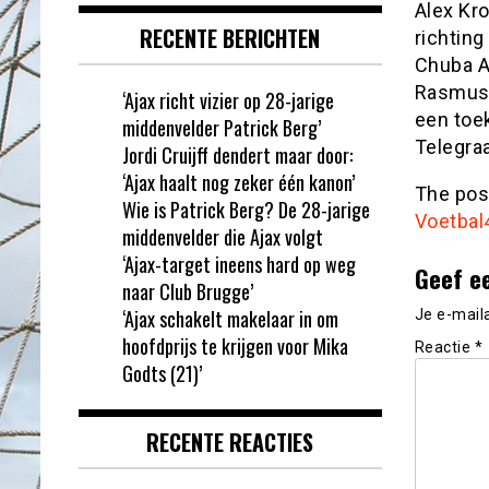
Alex Kr
RECENTE BERICHTEN
richtin
Chuba Ak
Rasmuss
‘Ajax richt vizier op 28-jarige
een toe
middenvelder Patrick Berg’
Telegraa
Jordi Cruijff dendert maar door:
‘Ajax haalt nog zeker één kanon’
The po
Wie is Patrick Berg? De 28-jarige
Voetbal
middenvelder die Ajax volgt
‘Ajax-target ineens hard op weg
Geef e
naar Club Brugge’
‘Ajax schakelt makelaar in om
Je e-mail
hoofdprijs te krijgen voor Mika
Reactie
*
Godts (21)’
RECENTE REACTIES