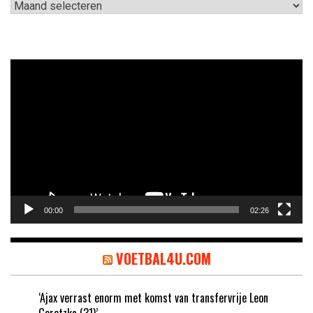
Archieven
Videospeler
00:00
02:26
VOETBAL4U.COM
‘Ajax verrast enorm met komst van transfervrije Leon
Goretzka (31)’