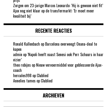
prijs’
Zorgen om 23-jarige Marcos Leonardo: ‘Hij is gewoon niet fit’
Ajax nog niet klaar op de transfermarkt: ‘Er moet meer
kwaliteit bij’
RECENTE REACTIES
Ronald Kallenbach
op
Barcelona overweegt Onana-deal te
kapen
admin
op
‘Napoli heeft naast Senesi ook Perr Schuurs in haar
vizier’
theo robijns
op
Nieuw vervoermiddel voor geblesseerde Ajax-
coach
hercules998
op
Clublied
Annelies tames
op
Clublied
ARCHIEVEN