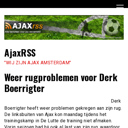
Ga
naar
de
inhoud
AjaxRSS
"WIJ ZIJN AJAX AMSTERDAM"
Weer rugproblemen voor Derk
Boerrigter
Derk
Boerrigter heeft weer problemen gekregen aan zijn rug.
De linksbuiten van Ajax kon maandag tijdens het
trainingskamp in De Lutte de training niet afmaken.
Vorig seizoen had hij ook al last van zijn rug, waardoor