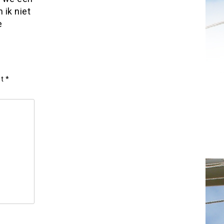
 ik niet
e
et
*