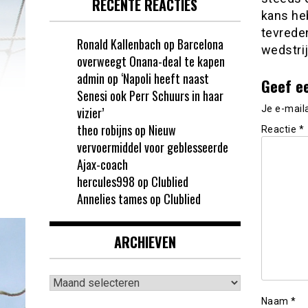
RECENTE REACTIES
kans he
tevreden
Ronald Kallenbach
op
Barcelona
wedstri
overweegt Onana-deal te kapen
admin
op
‘Napoli heeft naast
Geef e
Senesi ook Perr Schuurs in haar
Je e-mail
vizier’
theo robijns
op
Nieuw
Reactie
*
vervoermiddel voor geblesseerde
Ajax-coach
hercules998
op
Clublied
Annelies tames
op
Clublied
ARCHIEVEN
Archieven
Naam
*