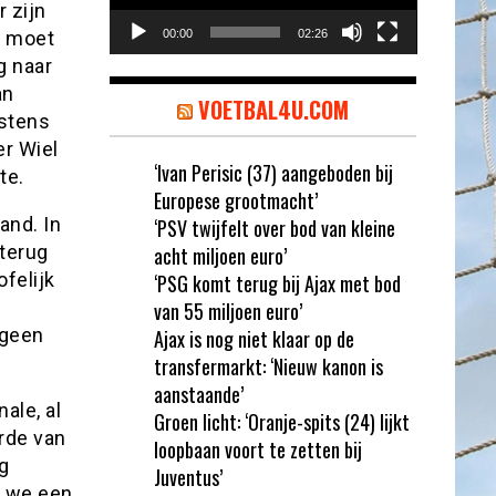
 zijn
n moet
00:00
02:26
g naar
an
VOETBAL4U.COM
stens
er Wiel
‘Ivan Perisic (37) aangeboden bij
te.
Europese grootmacht’
and. In
‘PSV twijfelt over bod van kleine
 terug
acht miljoen euro’
felijk
‘PSG komt terug bij Ajax met bod
van 55 miljoen euro’
 geen
Ajax is nog niet klaar op de
transfermarkt: ‘Nieuw kanon is
aanstaande’
ale, al
Groen licht: ‘Oranje-spits (24) lijkt
orde van
loopbaan voort te zetten bij
g
Juventus’
t we een