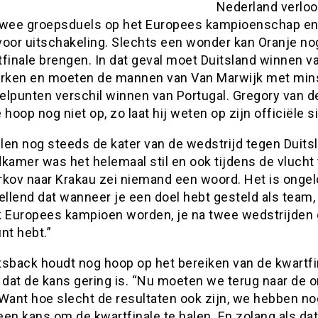
Nederland verloor
twee groepsduels op het Europees kampioenschap e
voor uitschakeling. Slechts een wonder kan Oranje no
finale brengen. In dat geval moet Duitsland winnen v
ken en moeten de mannen van Van Marwijk met min
elpunten verschil winnen van Portugal. Gregory van d
 hoop nog niet op, zo laat hij weten op zijn officiële si
en nog steeds de kater van de wedstrijd tegen Duitsl
kamer was het helemaal stil en ook tijdens de vlucht
rkov naar Krakau zei niemand een woord. Het is ongelo
ellend dat wanneer je een doel hebt gesteld als team,
k Europees kampioen worden, je na twee wedstrijden
nt hebt.”
sback houdt nog hoop op het bereiken van de kwartfin
 dat de kans gering is. “Nu moeten we terug naar de 
 Want hoe slecht de resultaten ook zijn, we hebben no
en kans om de kwartfinale te halen. En zolang als da