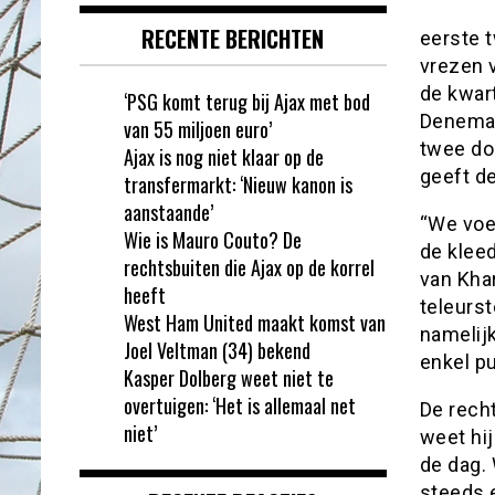
RECENTE BERICHTEN
eerste 
vrezen 
de kwart
‘PSG komt terug bij Ajax met bod
Denemar
van 55 miljoen euro’
twee do
Ajax is nog niet klaar op de
geeft de
transfermarkt: ‘Nieuw kanon is
aanstaande’
“We voel
Wie is Mauro Couto? De
de kleed
rechtsbuiten die Ajax op de korrel
van Kha
heeft
teleurst
West Ham United maakt komst van
namelij
Joel Veltman (34) bekend
enkel pu
Kasper Dolberg weet niet te
overtuigen: ‘Het is allemaal net
De recht
niet’
weet hij
de dag.
steeds e