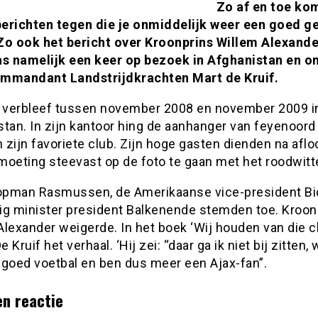
Zo af en toe kom
erichten tegen die je onmiddelijk weer een goed g
Zo ook het bericht over Kroonprins Willem Alexande
as namelijk een keer op bezoek in Afghanistan en 
mmandant Landstrijdkrachten Mart de Kruif.
f verbleef tussen november 2008 en november 2009 i
stan. In zijn kantoor hing de aanhanger van feyenoord
n zijn favoriete club. Zijn hoge gasten dienden na afl
oeting steevast op de foto te gaan met het roodwitte
pman Rasmussen, de Amerikaanse vice-president Bi
ig minister president Balkenende stemden toe. Kroon
lexander weigerde. In het boek ‘Wij houden van die c
e Kruif het verhaal. ‘Hij zei: “daar ga ik niet bij zitten, 
 goed voetbal en ben dus meer een Ajax-fan”.
en reactie