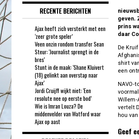
RECENTE BERICHTEN
nieuwsb
geven. 
prins w
Ajax heeft zich versterkt met een
daar Co
‘zeer grote speler’
Veen onzin rondom transfer Sean
De Krui
Steur: ‘Journalist sprengt in de
Afghani
bres’
shirt va
Stunt in de maak: ‘Shane Kluivert
een ontm
(18) gelinkt aan overstap naar
Ajax’
NAVO-to
Jordi Cruijff wijkt niet: ‘Een
voormal
resolute nee op eerste bod’
Willem-A
Wie is Imran Louza? De
vertelt D
middenvelder van Watford waar
hou van
Ajax op aast
Geef e