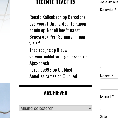
RECENTE REACTIES
Je e-mail
Reactie
*
Ronald Kallenbach
op
Barcelona
overweegt Onana-deal te kapen
admin
op
‘Napoli heeft naast
Senesi ook Perr Schuurs in haar
vizier’
theo robijns
op
Nieuw
vervoermiddel voor geblesseerde
Ajax-coach
hercules998
op
Clublied
Annelies tames
op
Clublied
Naam
*
ARCHIEVEN
E-mail
*
Archieven
Site