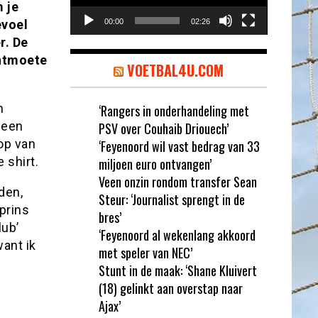
 je
evoel
00:00
02:26
r. De
ontmoete
VOETBAL4U.COM
n
‘Rangers in onderhandeling met
 een
PSV over Couhaib Driouech’
oop van
‘Feyenoord wil vast bedrag van 33
 shirt.
miljoen euro ontvangen’
Veen onzin rondom transfer Sean
den,
Steur: ‘Journalist sprengt in de
prins
bres’
lub’
‘Feyenoord al wekenlang akkoord
want ik
met speler van NEC’
Stunt in de maak: ‘Shane Kluivert
(18) gelinkt aan overstap naar
Ajax’