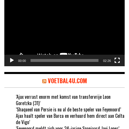
Videospeler
00:00
02:26
VOETBAL4U.COM
‘Ajax verrast enorm met komst van transfervrije Leon
Goretzka (31)’
‘Shaqueel van Persie is nu al de beste speler van Feyenoord’
Ajax haalt speler van Barca en verhuurd hem direct aan Celta
de Vigo’
‘Feyenoord meldt zich voor 24-jarige Spanjaard Javi Lopez’