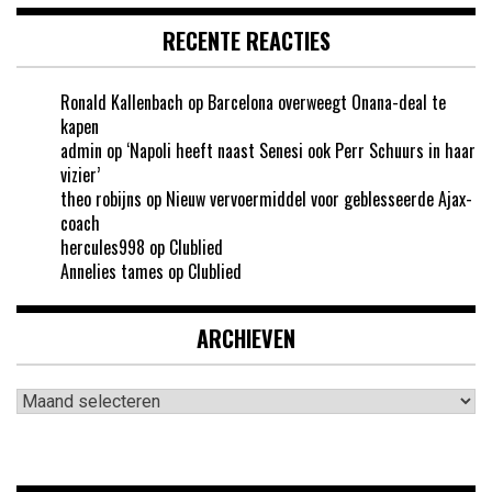
RECENTE REACTIES
Ronald Kallenbach
op
Barcelona overweegt Onana-deal te
kapen
admin
op
‘Napoli heeft naast Senesi ook Perr Schuurs in haar
vizier’
theo robijns
op
Nieuw vervoermiddel voor geblesseerde Ajax-
coach
hercules998
op
Clublied
Annelies tames
op
Clublied
ARCHIEVEN
Archieven