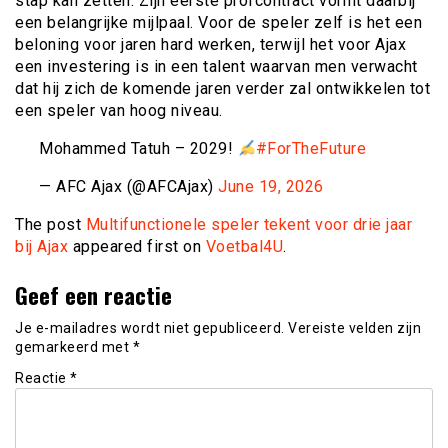
stap kan zetten. Zijn eerste profcontract vormt daarbij
een belangrijke mijlpaal. Voor de speler zelf is het een
beloning voor jaren hard werken, terwijl het voor Ajax
een investering is in een talent waarvan men verwacht
dat hij zich de komende jaren verder zal ontwikkelen tot
een speler van hoog niveau.
Mohammed Tatuh – 2029!
#ForTheFuture
— AFC Ajax (@AFCAjax)
June 19, 2026
The post
Multifunctionele speler tekent voor drie jaar
bij Ajax
appeared first on
Voetbal4U
.
Geef een reactie
Je e-mailadres wordt niet gepubliceerd.
Vereiste velden zijn
gemarkeerd met
*
Reactie
*