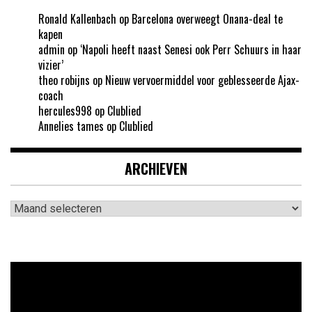
Ronald Kallenbach
op
Barcelona overweegt Onana-deal te
kapen
admin
op
‘Napoli heeft naast Senesi ook Perr Schuurs in haar
vizier’
theo robijns
op
Nieuw vervoermiddel voor geblesseerde Ajax-
coach
hercules998
op
Clublied
Annelies tames
op
Clublied
ARCHIEVEN
Archieven
Videospeler