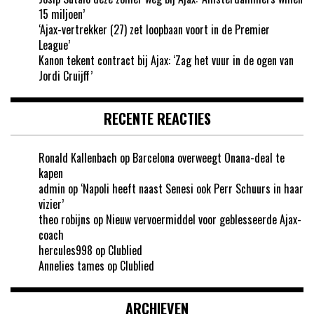
15 miljoen’
‘Ajax-vertrekker (27) zet loopbaan voort in de Premier
League’
Kanon tekent contract bij Ajax: ‘Zag het vuur in de ogen van
Jordi Cruijff’
RECENTE REACTIES
Ronald Kallenbach
op
Barcelona overweegt Onana-deal te
kapen
admin
op
‘Napoli heeft naast Senesi ook Perr Schuurs in haar
vizier’
theo robijns
op
Nieuw vervoermiddel voor geblesseerde Ajax-
coach
hercules998
op
Clublied
Annelies tames
op
Clublied
ARCHIEVEN