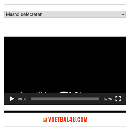
Archieven
Videospeler
00:00
02:26
VOETBAL4U.COM