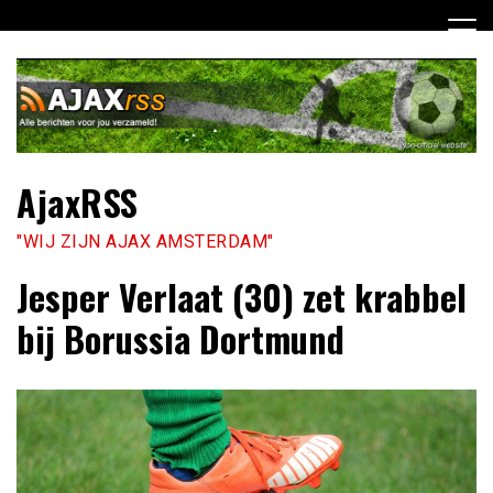
Ga
naar
de
inhoud
AjaxRSS
"WIJ ZIJN AJAX AMSTERDAM"
Jesper Verlaat (30) zet krabbel
bij Borussia Dortmund