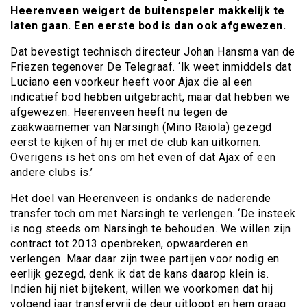
Heerenveen weigert de buitenspeler makkelijk te
laten gaan. Een eerste bod is dan ook afgewezen.
Dat bevestigt technisch directeur Johan Hansma van de
Friezen tegenover De Telegraaf. ‘Ik weet inmiddels dat
Luciano een voorkeur heeft voor Ajax die al een
indicatief bod hebben uitgebracht, maar dat hebben we
afgewezen. Heerenveen heeft nu tegen de
zaakwaarnemer van Narsingh (Mino Raiola) gezegd
eerst te kijken of hij er met de club kan uitkomen.
Overigens is het ons om het even of dat Ajax of een
andere clubs is.’
Het doel van Heerenveen is ondanks de naderende
transfer toch om met Narsingh te verlengen. ‘De insteek
is nog steeds om Narsingh te behouden. We willen zijn
contract tot 2013 openbreken, opwaarderen en
verlengen. Maar daar zijn twee partijen voor nodig en
eerlijk gezegd, denk ik dat de kans daarop klein is.
Indien hij niet bijtekent, willen we voorkomen dat hij
volgend jaar transfervrij de deur uitloopt en hem graag