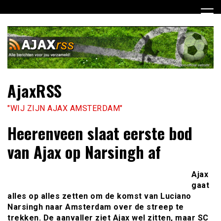
Ga
naar
de
inhoud
AjaxRSS
"WIJ ZIJN AJAX AMSTERDAM"
Heerenveen slaat eerste bod
van Ajax op Narsingh af
Ajax
gaat
alles op alles zetten om de komst van Luciano
Narsingh naar Amsterdam over de streep te
trekken. De aanvaller ziet Ajax wel zitten, maar SC