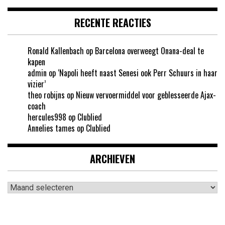
RECENTE REACTIES
Ronald Kallenbach
op
Barcelona overweegt Onana-deal te
kapen
admin
op
‘Napoli heeft naast Senesi ook Perr Schuurs in haar
vizier’
theo robijns
op
Nieuw vervoermiddel voor geblesseerde Ajax-
coach
hercules998
op
Clublied
Annelies tames
op
Clublied
ARCHIEVEN
Archieven