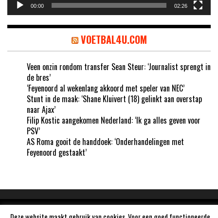
00:00
02:26
VOETBAL4U.COM
Veen onzin rondom transfer Sean Steur: ‘Journalist sprengt in
de bres’
‘Feyenoord al wekenlang akkoord met speler van NEC’
Stunt in de maak: ‘Shane Kluivert (18) gelinkt aan overstap
naar Ajax’
Filip Kostic aangekomen Nederland: ‘Ik ga alles geven voor
PSV’
AS Roma gooit de handdoek: ‘Onderhandelingen met
Feyenoord gestaakt’
Aangedreven door
WordPress
Deze website maakt gebruik van cookies. Voor een goed functioneerde