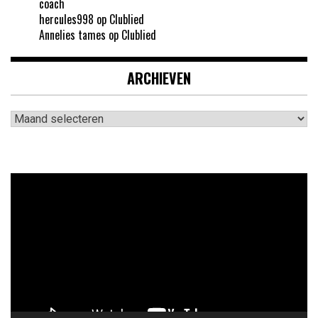
coach
hercules998
op
Clublied
Annelies tames
op
Clublied
ARCHIEVEN
Archieven
Videospeler