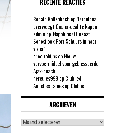
RECENTE REACTIES
Ronald Kallenbach
op
Barcelona
overweegt Onana-deal te kapen
admin
op
‘Napoli heeft naast
Senesi ook Perr Schuurs in haar
vizier’
theo robijns
op
Nieuw
vervoermiddel voor geblesseerde
Ajax-coach
hercules998
op
Clublied
Annelies tames
op
Clublied
ARCHIEVEN
Archieven