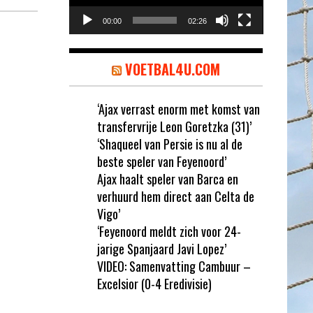
00:00
02:26
VOETBAL4U.COM
‘Ajax verrast enorm met komst van
transfervrije Leon Goretzka (31)’
‘Shaqueel van Persie is nu al de
beste speler van Feyenoord’
Ajax haalt speler van Barca en
verhuurd hem direct aan Celta de
Vigo’
‘Feyenoord meldt zich voor 24-
jarige Spanjaard Javi Lopez’
VIDEO: Samenvatting Cambuur –
Excelsior (0-4 Eredivisie)