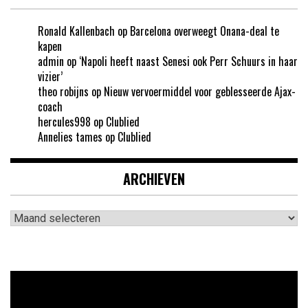
Ronald Kallenbach
op
Barcelona overweegt Onana-deal te
kapen
admin
op
‘Napoli heeft naast Senesi ook Perr Schuurs in haar
vizier’
theo robijns
op
Nieuw vervoermiddel voor geblesseerde Ajax-
coach
hercules998
op
Clublied
Annelies tames
op
Clublied
ARCHIEVEN
Archieven
Videospeler