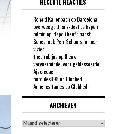
RECENTE REACTIES
Ronald Kallenbach
op
Barcelona
overweegt Onana-deal te kapen
admin
op
‘Napoli heeft naast
Senesi ook Perr Schuurs in haar
vizier’
theo robijns
op
Nieuw
vervoermiddel voor geblesseerde
Ajax-coach
hercules998
op
Clublied
Annelies tames
op
Clublied
ARCHIEVEN
Archieven