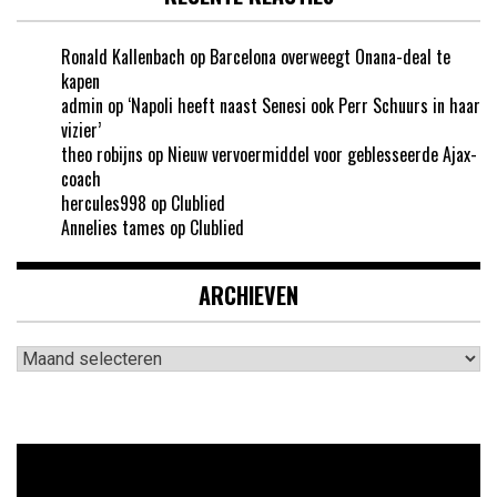
Ronald Kallenbach
op
Barcelona overweegt Onana-deal te
kapen
admin
op
‘Napoli heeft naast Senesi ook Perr Schuurs in haar
vizier’
theo robijns
op
Nieuw vervoermiddel voor geblesseerde Ajax-
coach
hercules998
op
Clublied
Annelies tames
op
Clublied
ARCHIEVEN
Archieven
Videospeler