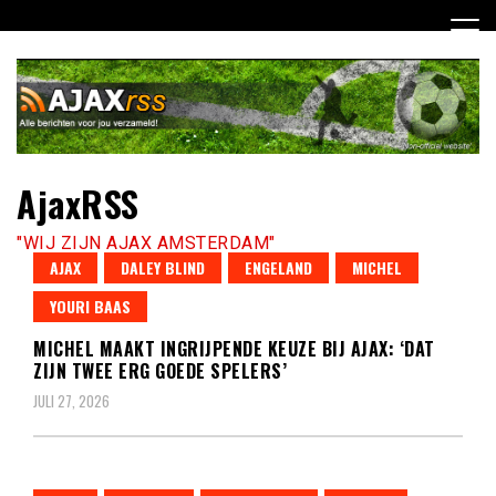
Ga
naar
de
inhoud
AjaxRSS
"WIJ ZIJN AJAX AMSTERDAM"
AJAX
DALEY BLIND
ENGELAND
MICHEL
YOURI BAAS
MICHEL MAAKT INGRIJPENDE KEUZE BIJ AJAX: ‘DAT
ZIJN TWEE ERG GOEDE SPELERS’
JULI 27, 2026