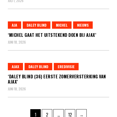
JULI 1, 2026
AJA
DALEY BLIND
MICHEL
NIEUWS
‘MICHEL GAAT HET UITSTEKEND DOEN BIJ AJAX’
JUNI 18, 2026
AJAX
DALEY BLIND
EREDIVISIE
‘DALEY BLIND (36) EERSTE ZOMERVERSTERKING VAN
AJAX’
JUNI 18, 2026
Berichten
Pagina
Pagina
Pagina
1
2
…
12
→