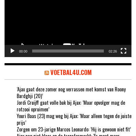
00:00
02:26
VOETBAL4U.COM
‘Ajax gaat deze zomer nog verrassen met komst van Roony
Bardghji (20)’
Jordi Cruijff gaat volle bak bij Ajax: ‘Maar opvolger mag de
rotzooi opruimen’
Youri Baas (23) mag weg bij Ajax: ‘Maar alleen tegen de juiste
prijs’
Zorgen om 23-jarige Marcos Leonardo: ‘Hij is gewoon niet fit’
Ajax nog niet klaar op de transfermarkt: ‘Er moet meer