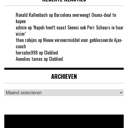
Ronald Kallenbach
op
Barcelona overweegt Onana-deal te
kapen
admin
op
‘Napoli heeft naast Senesi ook Perr Schuurs in haar
vizier’
theo robijns
op
Nieuw vervoermiddel voor geblesseerde Ajax-
coach
hercules998
op
Clublied
Annelies tames
op
Clublied
ARCHIEVEN
Archieven
Videospeler