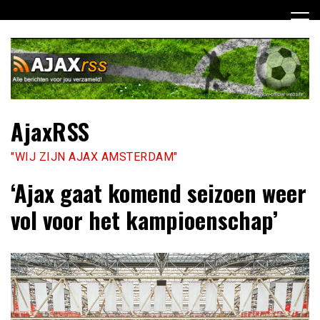
Ga
naar
de
inhoud
AjaxRSS
"WIJ ZIJN AJAX AMSTERDAM"
‘Ajax gaat komend seizoen weer
vol voor het kampioenschap’