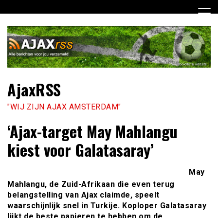
Ga
naar
de
inhoud
AjaxRSS
"WIJ ZIJN AJAX AMSTERDAM"
‘Ajax-target May Mahlangu
kiest voor Galatasaray’
May
Mahlangu, de Zuid-Afrikaan die even terug
belangstelling van Ajax claimde, speelt
waarschijnlijk snel in Turkije. Koploper Galatasaray
lijkt de beste papieren te hebben om de