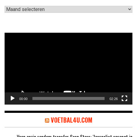
Archieven
Videospeler
00:00
02:26
VOETBAL4U.COM
Veen onzin rondom transfer Sean Steur: ‘Journalist sprengt in