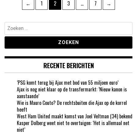
Berichten
Pagina
Pagina
Pagina
Pagina
←
1
2
3
…
7
→
paginering
Zoeken
naar:
RECENTE BERICHTEN
‘PSG komt terug bij Ajax met bod van 55 miljoen euro’
Ajax is nog niet klaar op de transfermarkt: ‘Nieuw kanon is
aanstaande’
Wie is Mauro Couto? De rechtsbuiten die Ajax op de korrel
heeft
West Ham United maakt komst van Joel Veltman (34) bekend
Kasper Dolberg weet niet te overtuigen: ‘Het is allemaal net
niet’