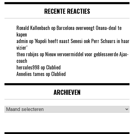
RECENTE REACTIES
Ronald Kallenbach
op
Barcelona overweegt Onana-deal te
kapen
admin
op
‘Napoli heeft naast Senesi ook Perr Schuurs in haar
vizier’
theo robijns
op
Nieuw vervoermiddel voor geblesseerde Ajax-
coach
hercules998
op
Clublied
Annelies tames
op
Clublied
ARCHIEVEN
Archieven