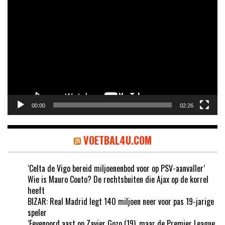
Videospeler
00:00
02:26
VOETBAL4U.COM
‘Celta de Vigo bereid miljoenenbod voor op PSV-aanvaller’
Wie is Mauro Couto? De rechtsbuiten die Ajax op de korrel
heeft
BIZAR: Real Madrid legt 140 miljoen neer voor pas 19-jarige
speler
‘Feyenoord aast op Zavier Gozo (19), maar de Premier League